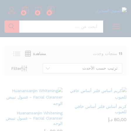
0
0
0
بحث
11
منتجات وجدت
مشاهدة
ترتيب حسب الأحدث
Filter
كريم أساس فلتر أساس خافي
للعيوب
Huanansanjin Whitening
Facial Cleanser – غسول تبييض
80,00
د.إ
الوجه