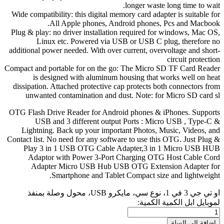
longer waste long time to wait.
Wide compatibility: this digital memory card adapter is suitable for
All Apple phones, Android phones, Pcs and Macbook.
Plug & play: no driver installation required for windows, Mac OS,
Linux etc. Powered via USB or USB C plug, therefore no
additional power needed. With over current, overvoltage and short-
circuit protection
Compact and portable for on the go: The Micro SD TF Card Reader
is designed with aluminum housing that works well on heat
dissipation. Attached protective cap protects both connectors from
unwanted contamination and dust. Note: for Micro SD card sl
OTG Flash Drive Reader for Android phones & iPhones. Supports
USB and 3 different output Ports : Micro USB , Type-C &
Lightning. Back up your important Photos, Music, Videos, and
Contact list. No need for any software to use this OTG. Just Plug &
Play 3 in 1 USB OTG Cable Adapter,3 in 1 Micro USB HUB
Adaptor with Power 3-Port Charging OTG Host Cable Cord
Adapter Micro USB Hub USB OTG Extension Adapter for
Smartphone and Tablet Compact size and lightweight.
او تي جي 3 في 1، نوع سي، مايكرو USB، محول وصلة بمنفذ
لموبايل ابل الكمية
الكمية:
إضافة إلى السلة