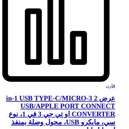
قارن
عرض 2 3-in-1 USB TYPE-C/MICRO
USB/APPLE PORT CONNECT
CONVERTER او تي جي 3 في 1، نوع
سي، مايكرو USB، محول وصلة بمنفذ