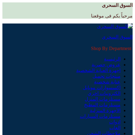
السوق السحرى
مرحباً بكم فى موقعنا
السوق السحرى
Shop By Department
الرئيسية
عروض حصرية
اجهزة العناية الشخصية
منتجات تجميل
عناية شخصية
اكسسوارات موبايل
الكترونيات اخري
مستلزمات المنزل
مستلزمات المطبخ
الأجهزة المنزلية
مستلزمات السيارات
ادوات
العاب
ملاحظات الشحن