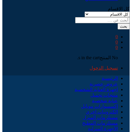
كل الاقسام
بحث
0
0
0
No المنتجs in the cart.
تسجيل الدخول
الرئيسية
عروض حصرية
اجهزة العناية الشخصية
منتجات تجميل
عناية شخصية
اكسسوارات موبايل
الكترونيات اخري
مستلزمات المنزل
مستلزمات المطبخ
الأجهزة المنزلية