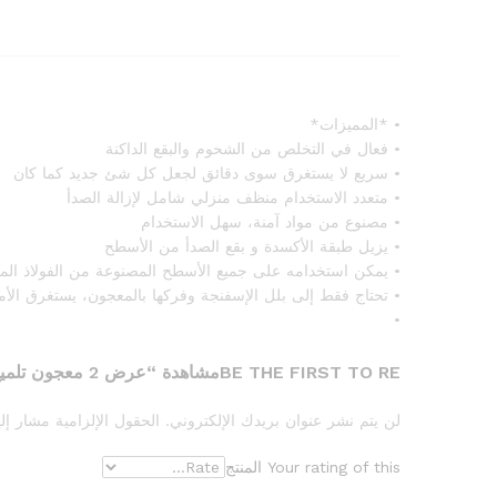
• *المميزات*
• فعال في التخلص من الشحوم والبقع الداكنة
• سريع لا يستغرق سوى دقائق لجعل كل شئ جديد كما كان
• متعدد الاستخدام منظف منزلي شامل لإزالة الصدأ
• مصنوع من مواد آمنة، سهل الاستخدام
• يزيل طبقة الأكسدة و بقع الصدأ من الأسطح
• يمكن استخدامه على جميع الأسطح المصنوعة من الفولاذ المق
• تحتاج فقط إلى بلل الإسفنجة وفركها بالمعجون، يستغرق الأمر 
•
BE THE FIRST TO REمشاهدة “عرض 2 معجون تلميع الاستنلس”
لن يتم نشر عنوان بريدك الإلكتروني.
الحقول الإلزامية مشار إلي
Your rating of this المنتج