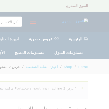
عرض 2 معجون تلميع الاستنلس
السوق السحرى
Description
مراجعات (0)
كل الاقسام
الرئيسية
عروض حصرية
اجهزة العنا
مستلزمات المنزل
مستلزمات المطبخ
الأ
Home
/
Shop
/
اجهزة العناية الشخصية
/
عرض 2 معجون تلميع الاستنلس
“عرض 2 Portable smoothing machine ماكينة تنعيم محمولة” has been added to your wishlist