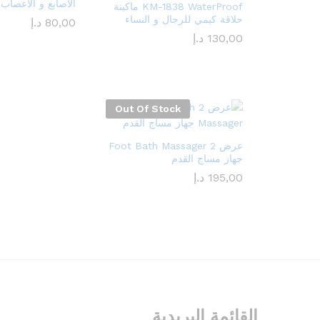
الاصابع و الاعصاب
KM-1838 WaterProof ماكينة
حلاقة كيمي للرجال و النساء
80,00
د.إ
130,00
د.إ
Out Of Stock
عرض 2 Foot Bath Massager
جهاز مساج القدم
195,00
د.إ
القائمة البريدية