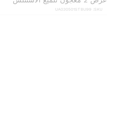
عرض 2 معجون تلميع الاستنلس
UA030501STBU99
SKU: