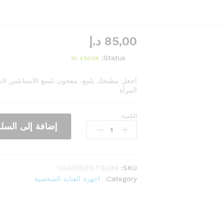
85,00
د.إ
In stock
Status:
اجعل مطبخك يلمع، معجون تلميع الاستانلس لاست
المرأة
الكمية:
عرض
إضافة إلى السلة
2
معجون
تلميع
الاستنلس
UA030501STBU99
SKU:
الكمية
Category:
اجهزة العناية الشخصية