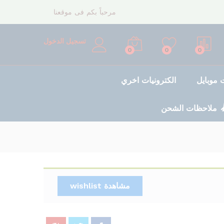
85,00
د.إ
إضافة إلى السلة
مرحباً بكم فى موقعنا
تسجيل الدخول
0
0
0
موبايل
الكترونيات اخري
ملاحظات الشحن
مشاهدة wishlist