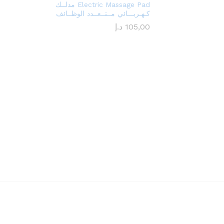
Electric Massage Pad مدلــك
كـهـربـــائي مــتــعــدد الوظــائف
105,00
د.إ