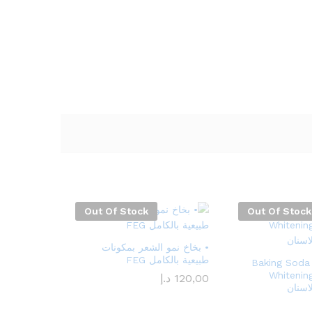
Out Of Stock
Out Of Stock
• بخاخ نمو الشعر بمكونات
طبيعية بالكامل FEG
عرض 2 قطعة Baking Soda
Whitenin
120,00
د.إ
اسنان