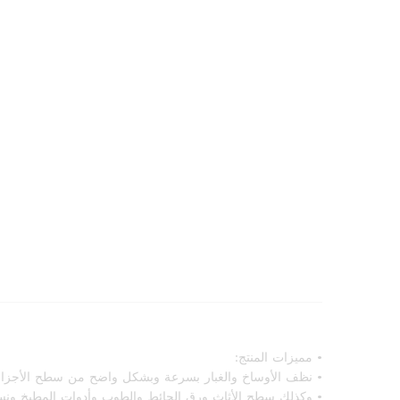
• مميزات المنتج:
• نظف الأوساخ والغبار بسرعة وبشكل واضح من سطح الأجزاء وا
• وكذلك سطح الأثاث ورق الحائط والطوب وأدوات المطبخ ونسي