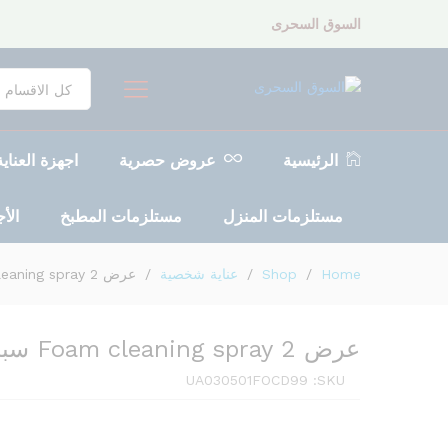
السوق السحرى
عرض 2 Foam cleaning spray سبراي تنظيف الفوم
Description
مراجعات (0)
كل الاقسام
الرئيسية
عروض حصرية
اجهزة العنا
مستلزمات المنزل
مستلزمات المطبخ
الأ
Home
/
Shop
/
عناية شخصية
/
عرض 2 Foam cleaning spray سبراي تنظيف الفوم
عرض 2 Foam cleaning spray سبراي تنظيف الفوم
UA030501FOCD99
SKU: