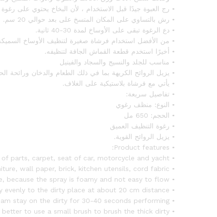
• رج العبوة جيدًا قبل الاستخدام ، لأن البخاخ يحتوي على رغو
• رش بالتساوي على المكان المتسخ على بعد حوالي 20 سم.
• دع الرغوة تبقى على الأوساخ لمدة 30-40 ثانية.
• من الأفضل استخدام فرشاة صغيرة لتنظيف الأوساخ السميكة
• أخيرًا استخدم قطعة القماش الجافة لتنظيفه.
• مناسب للجلد والنسيج والسجاد والفينيل
• يزيل الروائح الكريهة بما في ذلك الطعام والدخان ورائحة الحيو
• يأتي مع فرشاة بلاستيكية على الغلاف.
• تفاصيل سريعة:
• النوع: منظف رغوي
• الحجم: 650 مل
• رغوة التنظيف العميق
• يزيل الروائح القوية.
• Product features:
• Clean dirt and dust quickly and evidently from the surface of parts, carpet, seat of car, motorcycle and yacht.
• As well as the surface of furniture, wall paper, brick, kitchen utensils, cord fabric.
• Shake properly before use, because the spray is foamy and not easy to flow.
• Spray evenly to the dirty place at about 20 cm distance.
• Let the foam stay on the dirty for 30-40 seconds performing.
• It’s better to use a small brush to brush the thick dirty.