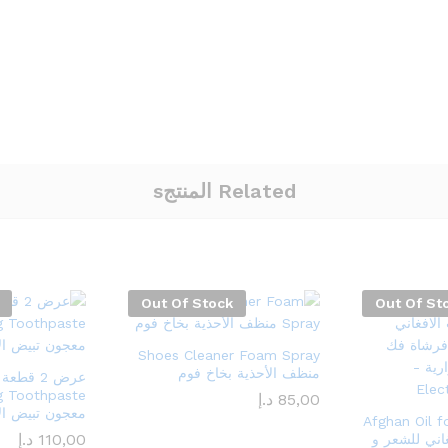
Related المنتجs
Out Of Stock
Out Of St
Shoes Cleaner Foam Spray
منظف ​​الأحذية بخاخ فوم
g Toothpaste
85,00
د.إ
معجون تبيض ال
Afghan Oil for 
110,00
د.إ
افغاني للشعر و