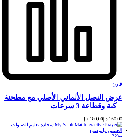
قارن
عرض النصل الألماني الأصلي مع مطحنة
+ كبة وقطاعة 3 سرعات
160,00
د.إ
180,00
د.إ
22
%
-