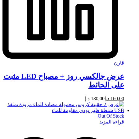
قارن
عرض جالكسي روز + مصباح LED مثبت
على الحائط
160,00
د.إ
180,00
د.إ
Out Of Stock
قراءة المزيد