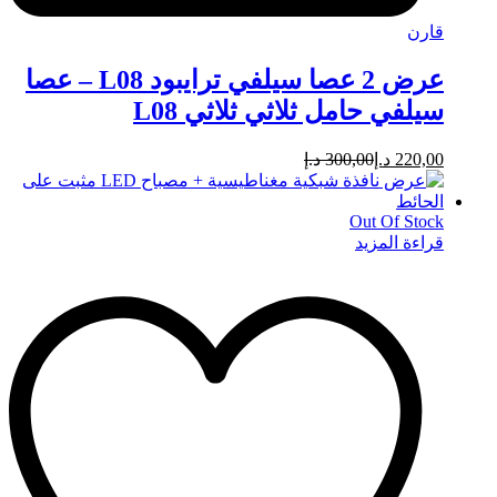
قارن
عرض 2 عصا سيلفي ترايبود L08 – عصا
سيلفي حامل ثلاثي ثلاثي L08
220,00
د.إ
300,00
د.إ
Out Of Stock
قراءة المزيد