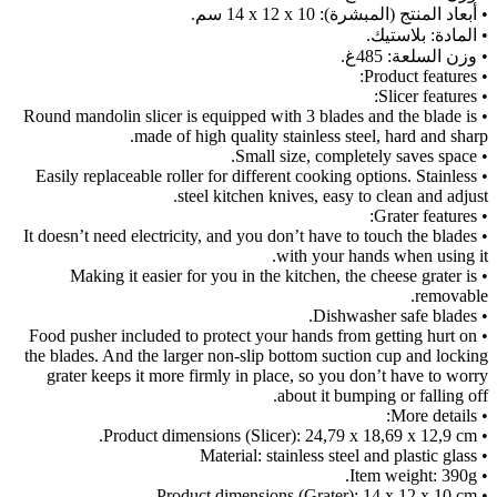
• أبعاد المنتج (المبشرة): ‎14 x 12 x 10 سم.
• المادة: بلاستيك.
• وزن السلعة: ‎485غ.
• Product features:
• Slicer features:
• Round mandolin slicer is equipped with 3 blades and the blade is
made of high quality stainless steel, hard and sharp.
• Small size, completely saves space.
• Easily replaceable roller for different cooking options. Stainless
steel kitchen knives, easy to clean and adjust.
• Grater features:
• It doesn’t need electricity, and you don’t have to touch the blades
with your hands when using it.
• Making it easier for you in the kitchen, the cheese grater is
removable.
• Dishwasher safe blades.
• Food pusher included to protect your hands from getting hurt on
the blades. And the larger non-slip bottom suction cup and locking
grater keeps it more firmly in place, so you don’t have to worry
about it bumping or falling off.
• More details:
• Product dimensions (Slicer): 24,79 x 18,69 x 12,9 cm.
• Material: stainless steel and plastic glass
• Item weight: 390g.
• Product dimensions (Grater): 14 x 12 x 10 cm.