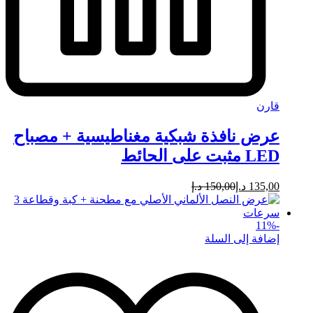
قارن
عرض نافذة شبكية مغناطيسية + مصباح
LED مثبت على الحائط
135,00
د.إ
150,00
د.إ
11
%
-
إضافة إلى السلة