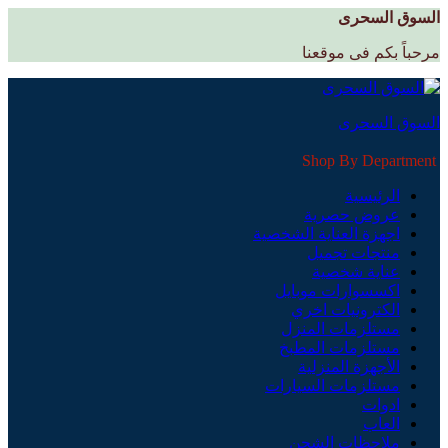
السوق السحرى
مرحباً بكم فى موقعنا
السوق السحرى
Shop By Department
الرئيسية
عروض حصرية
اجهزة العناية الشخصية
منتجات تجميل
عناية شخصية
اكسسوارات موبايل
الكترونيات اخري
مستلزمات المنزل
مستلزمات المطبخ
الأجهزة المنزلية
مستلزمات السيارات
ادوات
العاب
ملاحظات الشحن