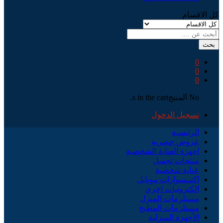
كل الاقسام
بحث
0
0
0
No المنتجs in the cart.
تسجيل الدخول
الرئيسية
عروض حصرية
اجهزة العناية الشخصية
منتجات تجميل
عناية شخصية
اكسسوارات موبايل
الكترونيات اخري
مستلزمات المنزل
مستلزمات المطبخ
الأجهزة المنزلية