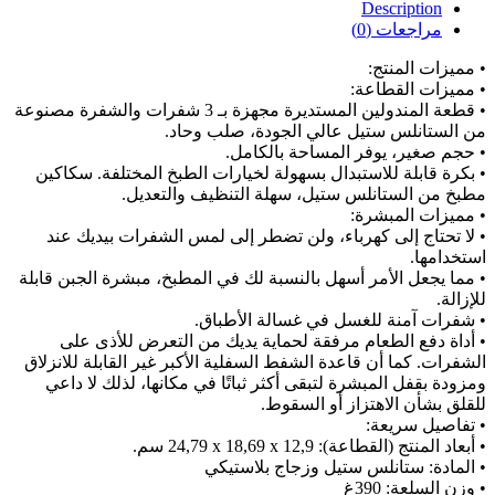
Description
مراجعات (0)
• مميزات المنتج:
• مميزات القطاعة:
• قطعة المندولين المستديرة مجهزة بـ 3 شفرات والشفرة مصنوعة
من الستانلس ستيل عالي الجودة، صلب وحاد.
• حجم صغير، يوفر المساحة بالكامل.
• بكرة قابلة للاستبدال بسهولة لخيارات الطبخ المختلفة. سكاكين
مطبخ من الستانلس ستيل، سهلة التنظيف والتعديل.
• مميزات المبشرة:
• لا تحتاج إلى كهرباء، ولن تضطر إلى لمس الشفرات بيديك عند
استخدامها.
• مما يجعل الأمر أسهل بالنسبة لك في المطبخ، مبشرة الجبن قابلة
للإزالة.
• شفرات آمنة للغسل في غسالة الأطباق.
• أداة دفع الطعام مرفقة لحماية يديك من التعرض للأذى على
الشفرات. كما أن قاعدة الشفط السفلية الأكبر غير القابلة للانزلاق
ومزودة بقفل المبشرة لتبقى أكثر ثباتًا في مكانها، لذلك لا داعي
للقلق بشأن الاهتزاز أو السقوط.
• تفاصيل سريعة:
• أبعاد المنتج (القطاعة): ‎24,79 x 18,69 x 12,9 سم.
• المادة: ‎ستانلس ستيل وزجاج بلاستيكي
• وزن السلعة: ‎390غ