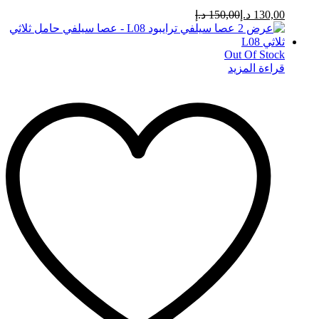
130,00
د.إ
150,00
د.إ
Out Of Stock
قراءة المزيد