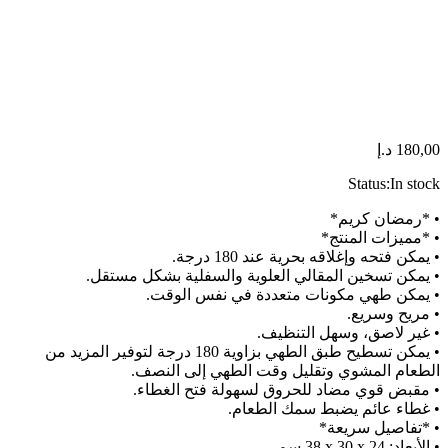
180,00
د.إ
Status:
In stock
• *رمضان كريم*
• *مميزات المنتج*
• يمكن فتحه وإغلاقه بحرية عند 180 درجة.
• يمكن تسخين المقالي العلوية والسفلية بشكل مستقل.
• يمكن طهي مكونات متعددة في نفس الوقت.
• مريح وسريع.
• غير لاصق، وسهل التنظيف.
• يمكن تسطيح طبق الطهي بزاوية 180 درجة لتوفير المزيد من
الطعام المشوي وتقليل وقت الطهي إلى النصف.
• مقبض قوي مضاد للحروق لسهولة فتح الغطاء.
• غطاء عائم يضبط سمك الطعام.
• *تفاصيل سريعة*
• الأبعاد: ‎38 x 30 x 24 سم.