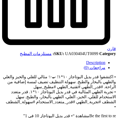
قارن
Category:
UA030404UT0099
SKU:
مستلزمات المطبخ
Description
مراجعات (0)
• اكتشفوا قدر بديل البوتاجاز ١٠*١! 🍳✨ مثالي للقلي والخبز والغلي
والطهي بالبخار والطبخ. سهولة التنظيف تضيف لمسة إضافية من
الراحة. #قدر_الطهي #تقنية_الطهي #مطبخ_سهل
• تجربة الطهي المثالية في قدر بديل البوتاجاز ١٠*١. قدر متعدد
الاستخدام للقلي، الخبز، الغلي، الطهي بالبخار، والطبخ. سهل
الشطف #تجربة_الطهي #قدر_متعدد_الاستخدام #سهولة_الشطف
•
Be the first to reمشاهدة “• قدر بديل البوتاجاز 10 في 1”