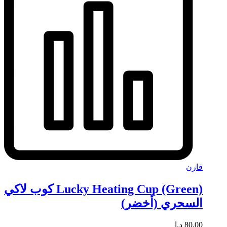
قارن
Lucky Heating Cup (Green) كوب لاكي
السحري (أخضر)
80,00
د.إ