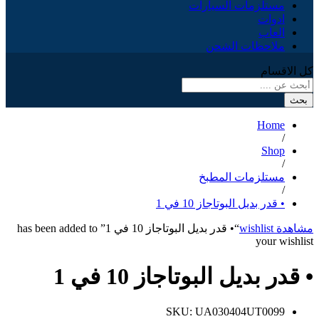
مستلزمات السيارات
ادوات
العاب
ملاحظات الشحن
كل الاقسام
بحث
Home
/
Shop
/
مستلزمات المطبخ
/
• قدر بديل البوتاجاز 10 في 1
مشاهدة wishlist
“• قدر بديل البوتاجاز 10 في 1” has been added to
your wishlist
• قدر بديل البوتاجاز 10 في 1
SKU:
UA030404UT0099