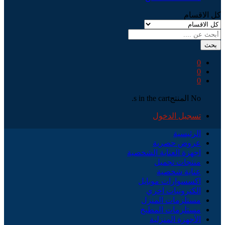
كل الاقسام
بحث
0
0
0
No المنتجs in the cart.
تسجيل الدخول
الرئيسية
عروض حصرية
اجهزة العناية الشخصية
منتجات تجميل
عناية شخصية
اكسسوارات موبايل
الكترونيات اخري
مستلزمات المنزل
مستلزمات المطبخ
الأجهزة المنزلية