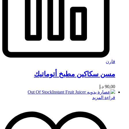
قارن
مسن سكاكين مطبخ أتوماتيك
90,00
د.إ
Out Of Stock
قراءة المزيد