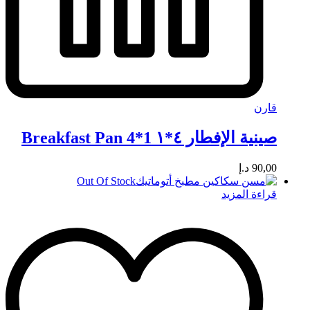
قارن
صينية الإفطار ٤*١ Breakfast Pan 4*1
90,00
د.إ
Out Of Stock
قراءة المزيد