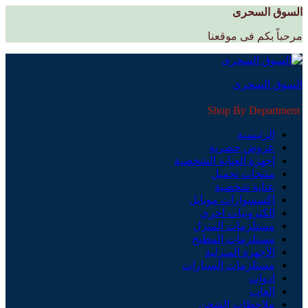
السوق السحرى
مرحباً بكم فى موقعنا
السوق السحرى
Shop By Department
الرئيسية
عروض حصرية
اجهزة العناية الشخصية
منتجات تجميل
عناية شخصية
اكسسوارات موبايل
الكترونيات اخري
مستلزمات المنزل
مستلزمات المطبخ
الأجهزة المنزلية
مستلزمات السيارات
ادوات
العاب
ملاحظات الشحن