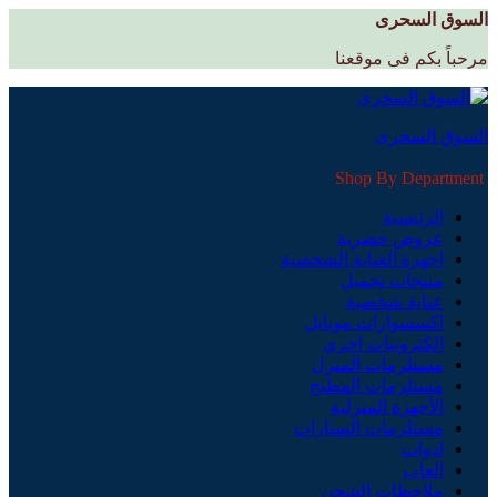
السوق السحرى
مرحباً بكم فى موقعنا
السوق السحرى
Shop By Department
الرئيسية
عروض حصرية
اجهزة العناية الشخصية
منتجات تجميل
عناية شخصية
اكسسوارات موبايل
الكترونيات اخري
مستلزمات المنزل
مستلزمات المطبخ
الأجهزة المنزلية
مستلزمات السيارات
ادوات
العاب
ملاحظات الشحن