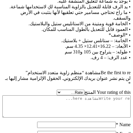
• يوجد به شماعة لتعليق المنشفة عليه.
• يد الرف قابلة للتعديل بالزاوية المناسبة لكِ لاستخدامها شماعة.
• ما راح تحتاجي مسامير حتي تعلقيها لأنها بتثبت في الأرض
والسقف.
• الخامة قوية ومتينة من الاستانليس ستيل والبلاستيك.
• العمود قابل للتعديل بالطول المناسب للمكان.
• *الوصف*
• الخامة: – ستانلس ستيل + بلاستيك.
• الأبعاد: – 16.22×12.41× 4.35 سم.
• طوله: – يتراوح بين 105 و310 سم
• عدد الرف: – 4 رف.
Be the first to reمشاهدة “منظم زاوية متعدد الاستخدام”
لن يتم نشر عنوان بريدك الإلكتروني.
الحقول الإلزامية مشار إليها بـ
*
Your rating of this المنتج
*
Name