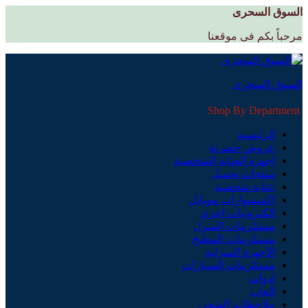
السوق السحرى
مرحباً بكم فى موقعنا
السوق السحرى
Shop By Department
الرئيسية
عروض حصرية
اجهزة العناية الشخصية
منتجات تجميل
عناية شخصية
اكسسوارات موبايل
الكترونيات اخري
مستلزمات المنزل
مستلزمات المطبخ
الأجهزة المنزلية
مستلزمات السيارات
ادوات
العاب
ملاحظات الشحن