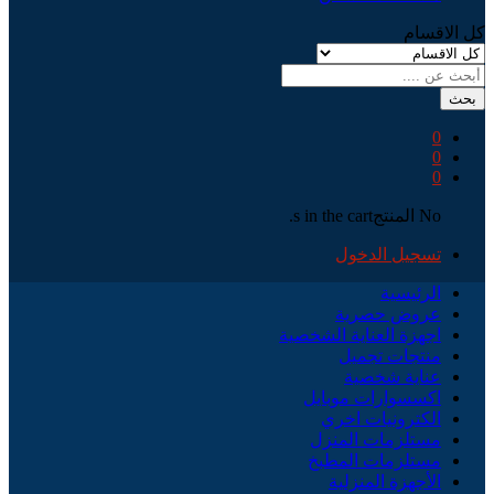
كل الاقسام
بحث
0
0
0
No المنتجs in the cart.
تسجيل الدخول
الرئيسية
عروض حصرية
اجهزة العناية الشخصية
منتجات تجميل
عناية شخصية
اكسسوارات موبايل
الكترونيات اخري
مستلزمات المنزل
مستلزمات المطبخ
الأجهزة المنزلية