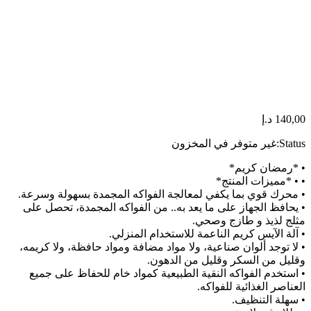
140,00
د.إ
Status:
غير متوفر في المخزون
• *رمضان كريم*
• • *مميزات المنتج*
• محرك قوي بما يكفي لمعالجة الفواكه المجمدة بسهولة وسرعة.
• يحافظ الجهاز على ما يعد به.. من الفواكه المجمدة، تحصل على
مثلج لذيذ و طازج وصحي.
• آلة الآيس كريم الناعمة للاستخدام المنزلي.
• لا توجد ألوان صناعية، ولا مواد مضافة ومواد حافظة، ولا كريمه،
وقليل من السكر وقليل من الدهون.
• استخدم الفواكه النقية الطبيعية كمواد خام للحفاظ على جميع
العناصر الغذائية للفواكه.
• سهلة التنظيف.