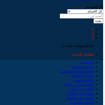
كل الاقسام
بحث
0
0
0
No المنتجs in the cart.
تسجيل الدخول
الرئيسية
عروض حصرية
اجهزة العناية الشخصية
منتجات تجميل
عناية شخصية
اكسسوارات موبايل
الكترونيات اخري
مستلزمات المنزل
مستلزمات المطبخ
الأجهزة المنزلية