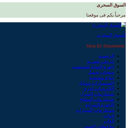
السوق السحرى
مرحباً بكم فى موقعنا
السوق السحرى
Shop By Department
الرئيسية
عروض حصرية
اجهزة العناية الشخصية
منتجات تجميل
عناية شخصية
اكسسوارات موبايل
الكترونيات اخري
مستلزمات المنزل
مستلزمات المطبخ
الأجهزة المنزلية
مستلزمات السيارات
ادوات
العاب
ملاحظات الشحن