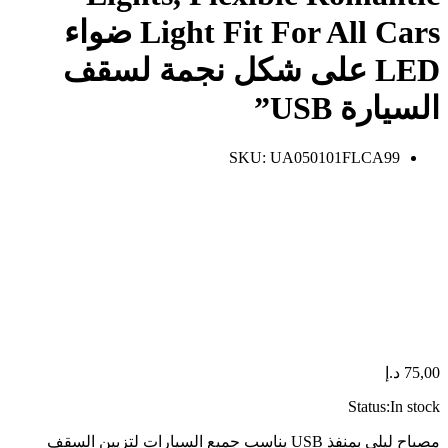
Light Fit For All Cars ضواء
LED على شكل نجمة لسقف
السيارة USB”
SKU:
UA050101FLCA99
75,00
د.إ
Status:
In stock
مصباح ليلي بمنفذ USB يناسب جميع السيارات لتزيين السقف