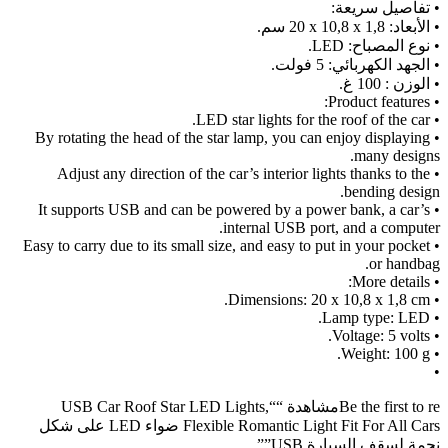
• تفاصيل سريعة:
• الأبعاد: ‎20 x 10,8 x 1,8 سم.
• نوع المصباح: ‎LED.
• الجهد الكهربائي: ‎5 فولت.
• الوزن : ‎100 غ.
• Product features:
• LED star lights for the roof of the car.
• By rotating the head of the star lamp, you can enjoy displaying
many designs.
• Adjust any direction of the car’s interior lights thanks to the
bending design.
• It supports USB and can be powered by a power bank, a car’s
internal USB port, and a computer.
• Easy to carry due to its small size, and easy to put in your pocket
or handbag.
• More details:
• Dimensions: 20 x 10,8 x 1,8 cm.
• Lamp type: LED.
• Voltage: 5 volts.
• Weight: 100 g.
•
Be the first to reمشاهدة ““USB Car Roof Star LED Lights,
Flexible Romantic Light Fit For All Cars ضواء LED على شكل
نجمة لسقف السيارة USB””