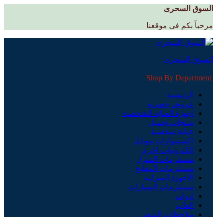
السوق السحرى
مرحباً بكم فى موقعنا
السوق السحرى
Shop By Department
الرئيسية
عروض حصرية
اجهزة العناية الشخصية
منتجات تجميل
عناية شخصية
اكسسوارات موبايل
الكترونيات اخري
مستلزمات المنزل
مستلزمات المطبخ
الأجهزة المنزلية
مستلزمات السيارات
ادوات
العاب
ملاحظات الشحن