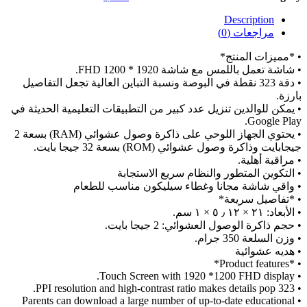
Description
مراجعات (0)
• *مميزات المنتج*
• شاشة تعمل باللمس مع شاشة 1920 * 1200 FHD.
• دقة 323 نقطة في البوصة ونسبة التباين العالية تجعل التفاصيل
بارزة.
• يمكن للوالدين تنزيل عدد كبير من التطبيقات التعليمية الحديثة في
Google Play.
• يحتوي الجهاز اللوحي على ذاكرة وصول عشوائي (RAM) بسعة 2
جيجابايت وذاكرة وصول عشوائي (ROM) بسعة 32 جيجا بايت.
• مراقبة أهلية.
• التكوين المتطور والنظام سريع الاستجابة
• واقي شاشة مجانا وغطاء سيليكون مناسب للطعام
• *تفاصيل سريعة*
• الأبعاد: ٢١ × ١٢ ٫ ٥ × ١ سم.
• حجم ذاكرة الوصول العشوائي: 2 جيجا بايت.
• وزن السلعة 350 جرام.
• هديه عشوائية
• *Product features*
• Touch Screen with 1920 *1200 FHD display.
• 323 PPI resolution and high-contrast ratio makes details pop.
• Parents can download a large number of up-to-date educational