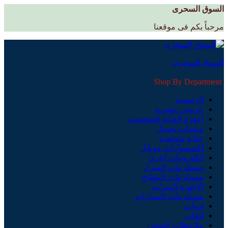
السوق السحرى
مرحباً بكم فى موقعنا
السوق السحرى
Shop By Department
الرئيسية
عروض حصرية
اجهزة العناية الشخصية
منتجات تجميل
عناية شخصية
اكسسوارات موبايل
الكترونيات اخري
مستلزمات المنزل
مستلزمات المطبخ
الأجهزة المنزلية
مستلزمات السيارات
ادوات
العاب
ملاحظات الشحن