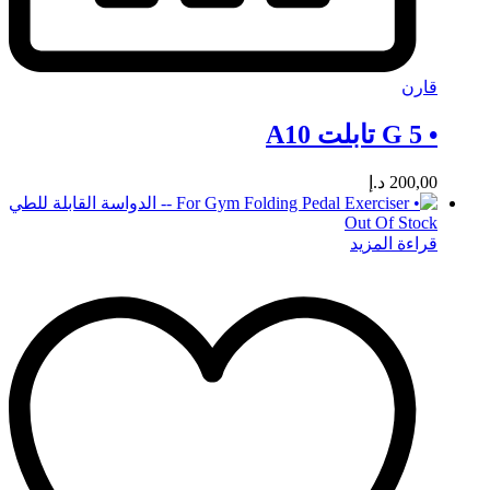
قارن
• 5 G تابلت A10
200,00
د.إ
Out Of Stock
قراءة المزيد