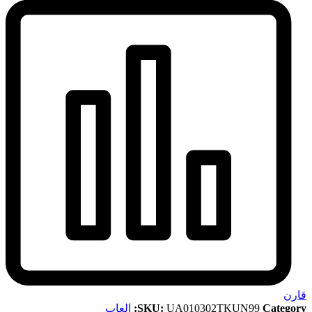
قارن
Category:
UA010302TKUN99
SKU:
العاب