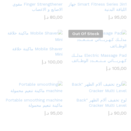
Smart Fitness Series 3in1 جهاز
Finger Strengthener مقوي
اللياقة البدنية
الاصابع و الاعصاب
95,00
د.إ
80,00
د.إ
Out Of Stock
Mobile Shaver ماكينة حلاقة
Mini
Electric Massage Pad مدلــك
كـهـربـــائي مــتــعــدد الوظــائف
100,00
د.إ
105,00
د.إ
لوح تخفيف آلام الظهر “Back
Portable smoothing machine
Cracker Multi Level
ماكينة تنعيم محمولة
90,00
د.إ
95,00
د.إ