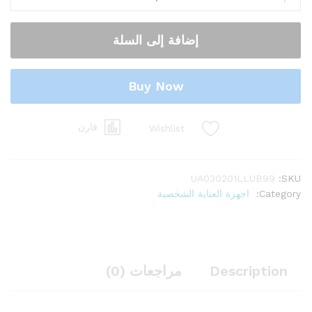
UltraBrillante
-
إضافة إلى السلة
كشاف
10000
شمعة
Buy Now
الكمية
قارن
Wishlist
UA030201LLUB99
SKU:
Category:
اجهزة العناية الشخصية
Description
مراجعات (0)