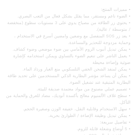
• مميزات المنتج:
• الضوء ناعم ومستقر، مما يقلل بشكل فعال من التعب البصري.
• يحتوي زر الطاقة من مصباح يدوي على 3 مستويات سطوع (منخفضة
/ متوسطة / عالية).
• يعد زر SOS المنفصل مع وضعين وامضين أسرع في الاستخدام ،
وحماية مزدوجة للتحذير والمساعدة.
• يمكن تبديل أنبوب الزوم الأمامي بين ضوء موضعي وضوء كشاف.
• يعمل الناشر على تنعيم الضوء بالتساوي ويمكن استخدامه كإشارة
ضوئية وإضاءة محيطة
• يمكن لمنفذ الشحن الخفي التلسكوبي منع الغبار ورذاذ الماء.
• يمكن أن يساعد مؤشر البطارية الذكي المستخدمين على تحديد طاقة
البطارية المتبقية عند تشغيل الضوء.
• تصميم عملي مصنوع من مواد معتمدة صديقة للبيئة.
• سطح غلاف الألمنيوم معالج بأكسدة أنوديك، مضاد للعرق والحماية من
التآكل.
• سهل الاستخدام وقابلية النقل، خفيفة الوزن وصغيرة الحجم.
• يمكن تبديل وظيفة الإضاءة / الطوارئ بحرية.
• تفاصيل سريعة:
• 5 أوضاع وشعلة قابلة للزوم.