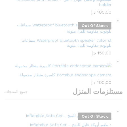
holder
100,00
د.إ
Out Of Stock
Waterproof bluetooth speaker colorful سماعات
بلوتوث مقاومة للماء ملونة
150,00
د.إ
Portable endoscope camera كاميرة منظار محمولة
100,00
د.إ
مستلزمات المنزل
جميع المنتجات
Out Of Stock
• طقم أريكة قابل للنفخ – Inflatable Sofa Set