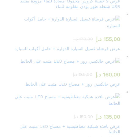
عرض 2 حقيبة كروس محمولة مضادة للماء مزودة بمنفذ
USB شنطة ظهر بودي مقاومة للماء
155,00
د.إ
170,00
د.إ
عرض فرشاة غسيل السيارة الدوارة + حامل أكواب للسيارة
160,00
د.إ
180,00
د.إ
عرض جالكسي روز + مصباح LED مثبت على الحائط
135,00
د.إ
150,00
د.إ
عرض نافذة شبكية مغناطيسية + مصباح LED مثبت على
الحائط