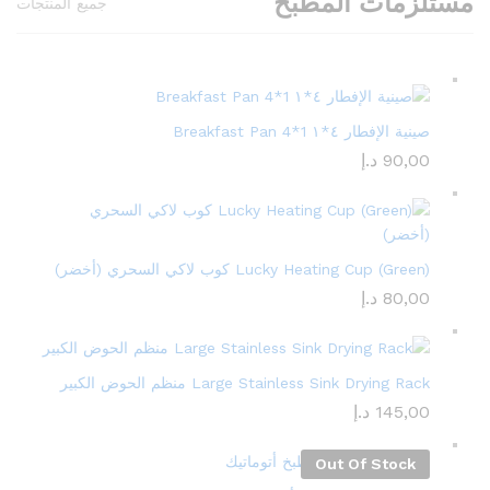
مستلزمات المطبخ
جميع المنتجات
صينية الإفطار ٤*١ Breakfast Pan 4*1
90,00
د.إ
Lucky Heating Cup (Green) كوب لاكي السحري (أخضر)
80,00
د.إ
Large Stainless Sink Drying Rack منظم الحوض الكبير
145,00
د.إ
Out Of Stock