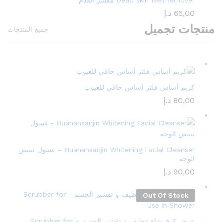
Dead skin feet remover مقشر القدم
65,00
د.إ
منتجات تجميل
جميع المنتجات
كريم أساس فلتر أساس خافي للعيوب
80,00
د.إ
Huanansanjin Whitening Facial Cleanser – غسول تبييض
الوجه
90,00
د.إ
Out Of Stock
عرض 3 فرشاة تنظيف و تقشير الجسم – Scrubber for