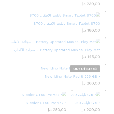
230,00
د.إ
Smart Tablet S700 تابليت الاطفال S700
180,00
د.إ
Battery Operated Musical Play Mat – سجادة الألعاب
145,00
د.إ
Out Of Stock
• New Idino Note Pad 8 256 GB
260,00
د.إ
• 5 G تابلت A10
• S-color GT50 ProMax
200,00
د.إ
280,00
د.إ