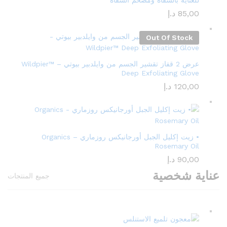
للعناية بالشفاه ومضخم الشفاه
85,00
د.إ
Out Of Stock
عرض 2 قفاز تقشير الجسم من وايلدبير بيوتي – Wildpier™️
Deep Exfoliating Glove
120,00
د.إ
• زيت إكليل الجبل أورجانيكس روزماري – Organics
Rosemary Oil
90,00
د.إ
عناية شخصية
جميع المنتجات