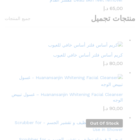
Dead skin feet remover مقشر القدم
65,00
د.إ
منتجات تجميل
جميع المنتجات
كريم أساس فلتر أساس خافي للعيوب
80,00
د.إ
Huanansanjin Whitening Facial Cleanser – غسول تبييض
الوجه
90,00
د.إ
Out Of Stock
عرض 3 فرشاة تنظيف و تقشير الجسم – Scrubber for