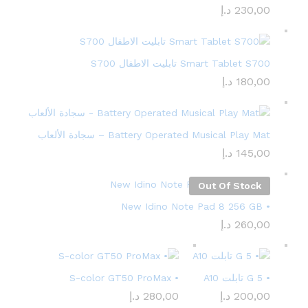
230,00
د.إ
Smart Tablet S700 تابليت الاطفال S700
180,00
د.إ
Battery Operated Musical Play Mat – سجادة الألعاب
145,00
د.إ
Out Of Stock
• New Idino Note Pad 8 256 GB
260,00
د.إ
• 5 G تابلت A10
• S-color GT50 ProMax
200,00
د.إ
280,00
د.إ