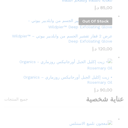
للعناية بالشفاه ومضخم الشفاه
85,00
د.إ
Out Of Stock
عرض 2 قفاز تقشير الجسم من وايلدبير بيوتي – Wildpier™️
Deep Exfoliating Glove
120,00
د.إ
• زيت إكليل الجبل أورجانيكس روزماري – Organics
Rosemary Oil
90,00
د.إ
عناية شخصية
جميع المنتجات