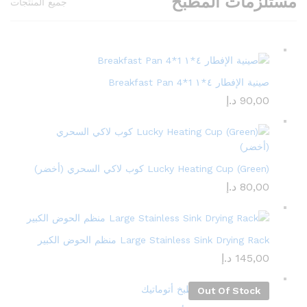
مستلزمات المطبخ
جميع المنتجات
صينية الإفطار ٤*١ Breakfast Pan 4*1
90,00
د.إ
Lucky Heating Cup (Green) كوب لاكي السحري (أخضر)
80,00
د.إ
Large Stainless Sink Drying Rack منظم الحوض الكبير
145,00
د.إ
Out Of Stock