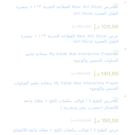
120,00
د.إ
160,00
د.إ
عرض New 3in1 Slicer القطاعة الحديثة ٣*١ + مبشرة
الطبل العجيبة 3in1 Slicer
140,00
د.إ
180,00
د.إ
My Salah Mat Interactive Prayer سجادة تعليم الصلوات
الخمس والوضوء
150,00
د.إ
200,00
د.إ
عرض الطبخ 3 ( قوالب مكعبات الثلج + مقلاة مانعة للالتصاق