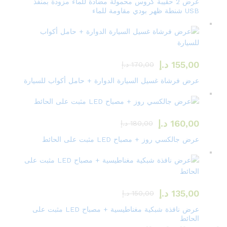
عرض 2 حقيبة كروس محمولة مضادة للماء مزودة بمنفذ
USB شنطة ظهر بودي مقاومة للماء
155,00
د.إ
170,00
د.إ
عرض فرشاة غسيل السيارة الدوارة + حامل أكواب للسيارة
160,00
د.إ
180,00
د.إ
عرض جالكسي روز + مصباح LED مثبت على الحائط
135,00
د.إ
150,00
د.إ
عرض نافذة شبكية مغناطيسية + مصباح LED مثبت على
الحائط