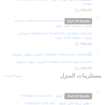
holder
100,00
د.إ
Out Of Stock
Waterproof bluetooth speaker colorful سماعات
بلوتوث مقاومة للماء ملونة
150,00
د.إ
Portable endoscope camera كاميرة منظار محمولة
100,00
د.إ
مستلزمات المنزل
جميع المنتجات
Out Of Stock
• طقم أريكة قابل للنفخ – Inflatable Sofa Set