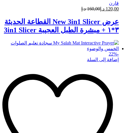
قارن
120,00
د.إ
160,00
د.إ
عرض New 3in1 Slicer القطاعة الحديثة
٣*١ + مبشرة الطبل العجيبة 3in1 Slicer
22
%
-
إضافة إلى السلة