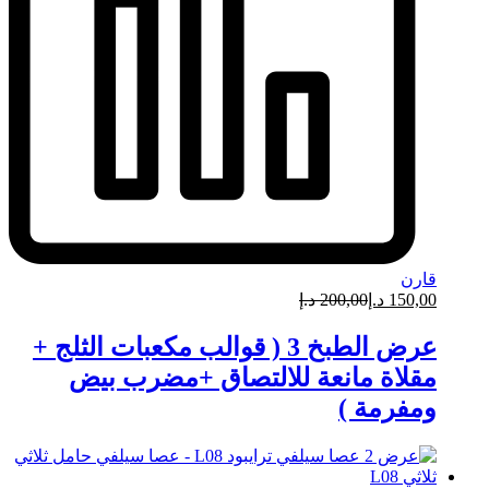
قارن
150,00
د.إ
200,00
د.إ
عرض الطبخ 3 ( قوالب مكعبات الثلج +
مقلاة مانعة للالتصاق +مضرب بيض
ومفرمة )