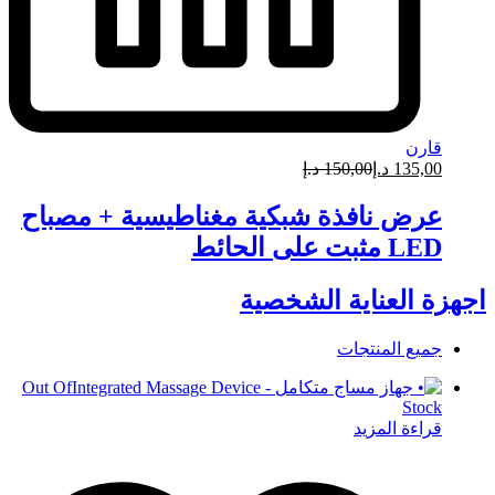
قارن
135,00
د.إ
150,00
د.إ
عرض نافذة شبكية مغناطيسية + مصباح
LED مثبت على الحائط
اجهزة العناية الشخصية
جميع المنتجات
Out Of
Stock
قراءة المزيد