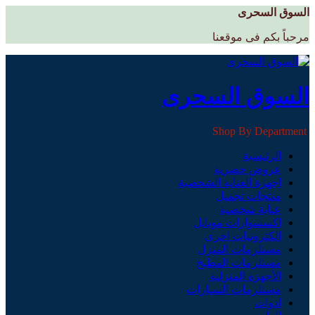
السوق السحرى
مرحباً بكم فى موقعنا
السوق السحرى
Shop By Department
الرئيسية
عروض حصرية
اجهزة العناية الشخصية
منتجات تجميل
عناية شخصية
اكسسوارات موبايل
الكترونيات اخري
مستلزمات المنزل
مستلزمات المطبخ
الأجهزة المنزلية
مستلزمات السيارات
ادوات