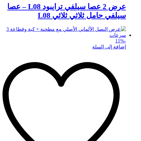
عرض 2 عصا سيلفي ترايبود L08 – عصا
سيلفي حامل ثلاثي ثلاثي L08
11
%
-
إضافة إلى السلة