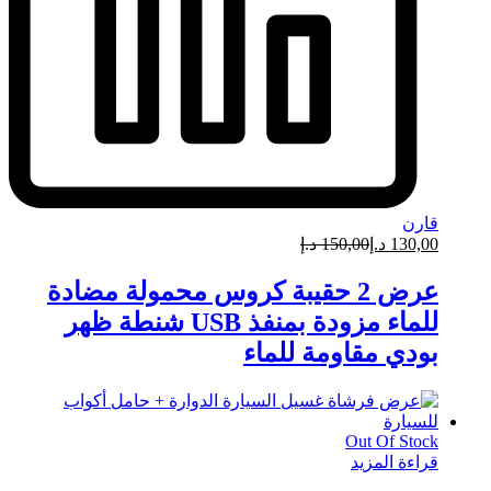
قارن
130,00
د.إ
150,00
د.إ
عرض 2 حقيبة كروس محمولة مضادة
للماء مزودة بمنفذ USB شنطة ظهر
بودي مقاومة للماء
Out Of Stock
قراءة المزيد