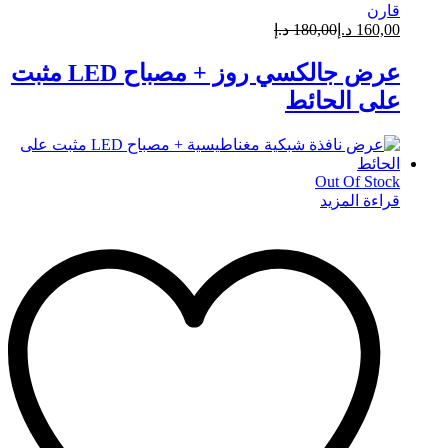
قارن
160,00
د.إ
180,00
د.إ
عرض جالكسي روز + مصباح LED مثبت
على الحائط
Out Of Stock
قراءة المزيد