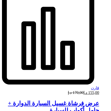
قارن
155,00
د.إ
170,00
د.إ
عرض فرشاة غسيل السيارة الدوارة +
حامل أكواب للسيارة