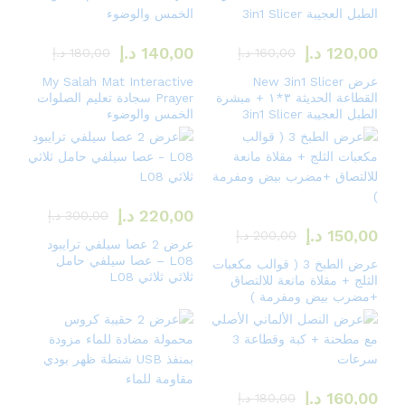
120,00
د.إ
140,00
د.إ
160,00
د.إ
180,00
د.إ
عرض New 3in1 Slicer
My Salah Mat Interactive
القطاعة الحديثة ٣*١ + مبشرة
Prayer سجادة تعليم الصلوات
الطبل العجيبة 3in1 Slicer
الخمس والوضوء
220,00
د.إ
300,00
د.إ
150,00
د.إ
200,00
د.إ
عرض 2 عصا سيلفي ترايبود
L08 – عصا سيلفي حامل
عرض الطبخ 3 ( قوالب مكعبات
ثلاثي ثلاثي L08
الثلج + مقلاة مانعة للالتصاق
+مضرب بيض ومفرمة )
160,00
د.إ
180,00
د.إ