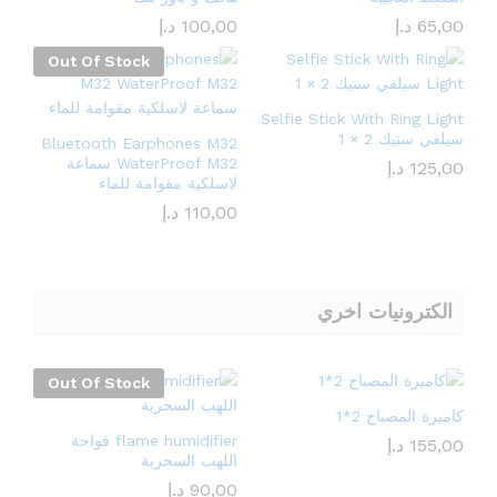
65,00
د.إ
100,00
د.إ
Out Of Stock
Selfie Stick With Ring Light
سيلفي ستيك 2 × 1
Bluetooth Earphones M32
WaterProof M32 سماعة
125,00
د.إ
لاسلكية مقوامة للماء
110,00
د.إ
الكترونيات اخري
Out Of Stock
كاميرة المصباح 2*1
flame humidifier فواحة
155,00
د.إ
اللهب السحرية
90,00
د.إ