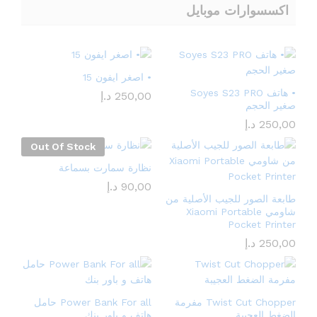
اكسسوارات موبايل
• اصغر ايفون 15
• هاتف Soyes S23 PRO
250,00
د.إ
صغير الحجم
250,00
د.إ
Out Of Stock
نظارة سمارت بسماعة
90,00
د.إ
طابعة الصور للجيب الأصلية من
شاومي Xiaomi Portable
Pocket Printer
250,00
د.إ
Twist Cut Chopper مفرمة
Power Bank For all حامل
الضغط العجيبة
هاتف و باور بنك