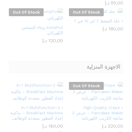
95,00
د.إ
Out Of Stock
Out Of Stock
• حله الضغط 7 لتر 10 في 1
InstaPot وعاء التسخين
180,00
د.إ
الكهربائي
120,00
د.إ
الاجهزة المنزلية
Out Of Stock
• 3-In-1 Multifunction
• High Quality Crepe
Pancakes Maker – عرض 2
Breakfast Machine – ماكينة
صانعة الكريب الكهربائية
إعداد الفطور متعددة الوظائف
220,00
د.إ
160,00
د.إ