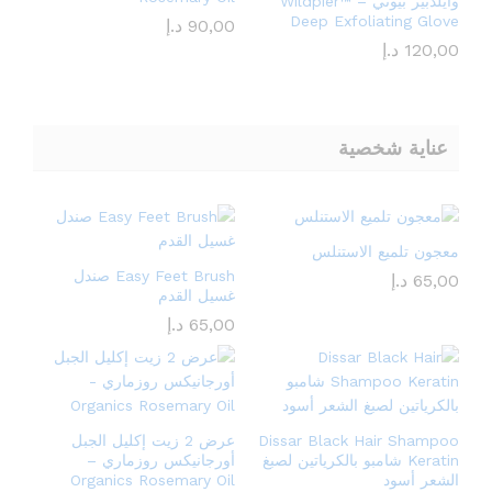
وايلدبير بيوتي – Wildpier™️
Deep Exfoliating Glove
90,00
د.إ
120,00
د.إ
عناية شخصية
معجون تلميع الاستنلس
Easy Feet Brush صندل
65,00
د.إ
غسيل القدم
65,00
د.إ
Dissar Black Hair Shampoo
عرض 2 زيت إكليل الجبل
Keratin شامبو بالكرياتين لصبغ
أورجانيكس روزماري –
الشعر أسود
Organics Rosemary Oil