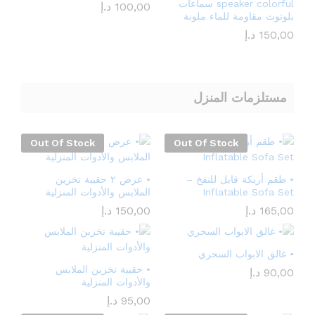
speaker colorful سماعات
100,00
د.إ
بلوتوث مقاومة للماء ملونة
150,00
د.إ
مستلزمات المنزل
Out Of Stock
Out Of Stock
• طقم أريكة قابل للنفخ –
• عرض ٢ حقيبة تخزين
Inflatable Sofa Set
الملابس والأدوات المنزلية
165,00
د.إ
150,00
د.إ
• غالق الابواب السحري
• حقيبة تخزين الملابس
90,00
د.إ
والأدوات المنزلية
95,00
د.إ