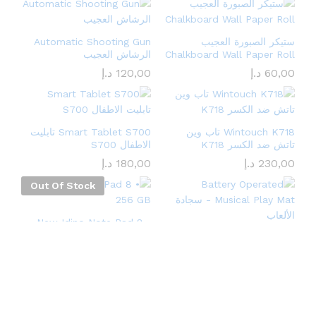
ستيكر الصبورة العجيب
Automatic Shooting Gun
Chalkboard Wall Paper Roll
الرشاش العجيب
60,00
د.إ
120,00
د.إ
Wintouch K718 تاب وين
Smart Tablet S700 تابليت
تاتش ضد الكسر K718
الاطفال S700
230,00
د.إ
180,00
د.إ
Out Of Stock
• New Idino Note Pad 8
256 GB
Battery Operated Musical
Play Mat – سجادة الألعاب
260,00
د.إ
145,00
د.إ
• 5 G تابلت A10
• S-color GT50 ProMax