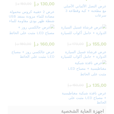
130,00
د.إ
150,00
د.إ
عرض النصل الألماني الأصلي
مع مطحنة + كبة وقطاعة 3
عرض 2 حقيبة كروس محمولة
سرعات
مضادة للماء مزودة بمنفذ USB
شنطة ظهر بودي مقاومة للماء
155,00
د.إ
160,00
د.إ
170,00
د.إ
180,00
د.إ
عرض فرشاة غسيل السيارة
عرض جالكسي روز + مصباح
الدوارة + حامل أكواب للسيارة
LED مثبت على الحائط
135,00
د.إ
150,00
د.إ
عرض نافذة شبكية مغناطيسية
+ مصباح LED مثبت على
الحائط
اجهزة العناية الشخصية