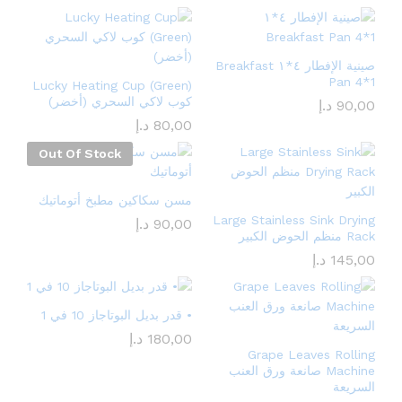
صينية الإفطار ٤*١ Breakfast
Pan 4*1
Lucky Heating Cup (Green)
كوب لاكي السحري (أخضر)
90,00
د.إ
80,00
د.إ
Out Of Stock
مسن سكاكين مطبخ أتوماتيك
Large Stainless Sink Drying
90,00
د.إ
Rack منظم الحوض الكبير
145,00
د.إ
• قدر بديل البوتاجاز 10 في 1
180,00
د.إ
Grape Leaves Rolling
Machine صانعة ورق العنب
السريعة