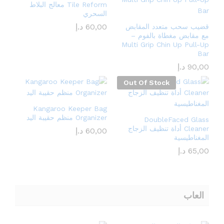
Tile Reform معالج البلاط
السحري
60,00
د.إ
قضيب سحب متعدد المقابض
مع مقابض مغطاة بالفوم –
Multi Grip Chin Up Pull-Up
Bar
90,00
د.إ
Out Of Stock
Kangaroo Keeper Bag
Organizer منظم حقيبة اليد
DoubleFaced Glass
Cleaner أداة تنظيف الزجاج
60,00
د.إ
المغناطيسية
65,00
د.إ
العاب