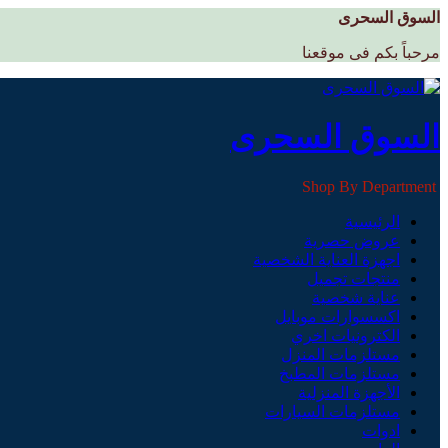
السوق السحرى
مرحباً بكم فى موقعنا
السوق السحرى
Shop By Department
الرئيسية
عروض حصرية
اجهزة العناية الشخصية
منتجات تجميل
عناية شخصية
اكسسوارات موبايل
الكترونيات اخري
مستلزمات المنزل
مستلزمات المطبخ
الأجهزة المنزلية
مستلزمات السيارات
ادوات