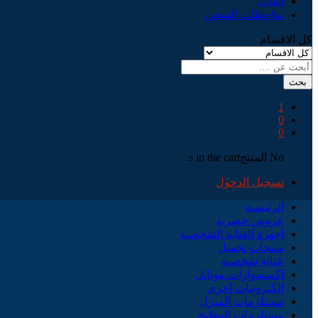
العاب
ملاحظات الشحن
كل الاقسام
بحث
1
0
0
No المنتجs in the cart.
تسجيل الدخول
الرئيسية
عروض حصرية
اجهزة العناية الشخصية
منتجات تجميل
عناية شخصية
اكسسوارات موبايل
الكترونيات اخري
مستلزمات المنزل
مستلزمات المطبخ