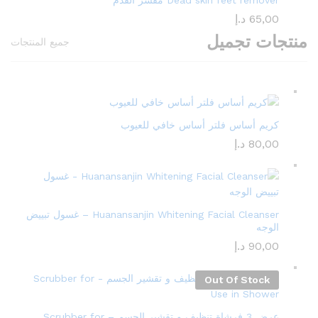
Dead skin feet remover مقشر القدم
65,00
د.إ
منتجات تجميل
جميع المنتجات
كريم أساس فلتر أساس خافي للعيوب
80,00
د.إ
Huanansanjin Whitening Facial Cleanser – غسول تبييض
الوجه
90,00
د.إ
Out Of Stock
عرض 3 فرشاة تنظيف و تقشير الجسم – Scrubber for