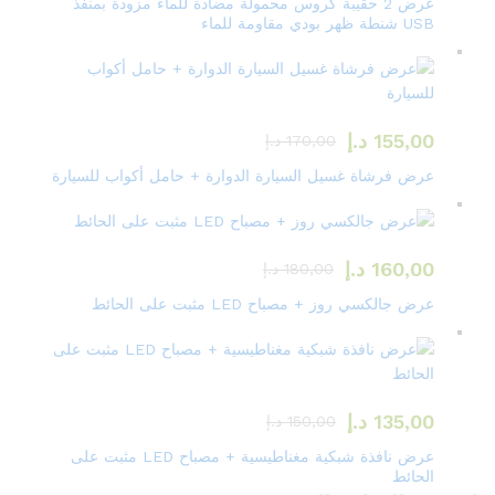
عرض 2 حقيبة كروس محمولة مضادة للماء مزودة بمنفذ
USB شنطة ظهر بودي مقاومة للماء
155,00
د.إ
170,00
د.إ
عرض فرشاة غسيل السيارة الدوارة + حامل أكواب للسيارة
160,00
د.إ
180,00
د.إ
عرض جالكسي روز + مصباح LED مثبت على الحائط
135,00
د.إ
150,00
د.إ
عرض نافذة شبكية مغناطيسية + مصباح LED مثبت على
الحائط