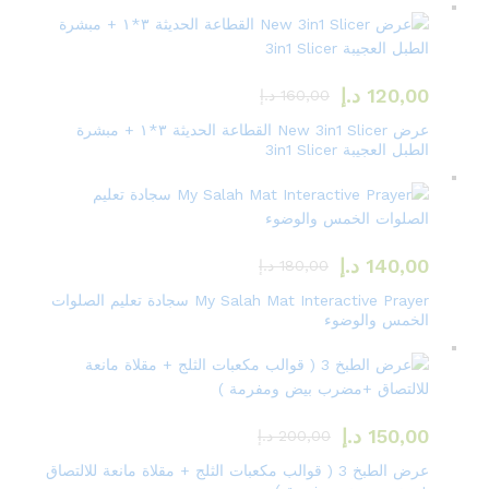
120,00
د.إ
160,00
د.إ
عرض New 3in1 Slicer القطاعة الحديثة ٣*١ + مبشرة
الطبل العجيبة 3in1 Slicer
140,00
د.إ
180,00
د.إ
My Salah Mat Interactive Prayer سجادة تعليم الصلوات
الخمس والوضوء
150,00
د.إ
200,00
د.إ
عرض الطبخ 3 ( قوالب مكعبات الثلج + مقلاة مانعة للالتصاق