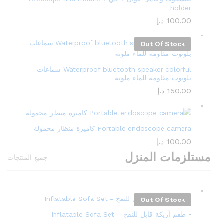
holder
100,00
د.إ
Out Of Stock
Waterproof bluetooth speaker colorful سماعات
بلوتوث مقاومة للماء ملونة
150,00
د.إ
Portable endoscope camera كاميرة منظار محمولة
100,00
د.إ
مستلزمات المنزل
جميع المنتجات
Out Of Stock
• طقم أريكة قابل للنفخ – Inflatable Sofa Set