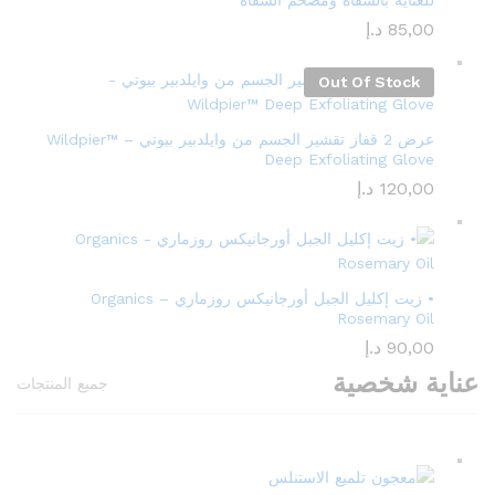
للعناية بالشفاه ومضخم الشفاه
85,00
د.إ
Out Of Stock
عرض 2 قفاز تقشير الجسم من وايلدبير بيوتي – Wildpier™️
Deep Exfoliating Glove
120,00
د.إ
• زيت إكليل الجبل أورجانيكس روزماري – Organics
Rosemary Oil
90,00
د.إ
عناية شخصية
جميع المنتجات