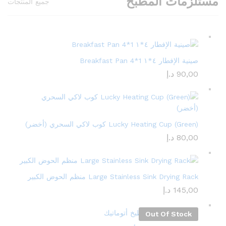
مستلزمات المطبخ
جميع المنتجات
صينية الإفطار ٤*١ Breakfast Pan 4*1
90,00
د.إ
Lucky Heating Cup (Green) كوب لاكي السحري (أخضر)
80,00
د.إ
Large Stainless Sink Drying Rack منظم الحوض الكبير
145,00
د.إ
Out Of Stock