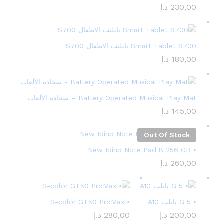
230,00
د.إ
Smart Tablet S700 تابليت الاطفال S700
180,00
د.إ
Battery Operated Musical Play Mat – سجادة الألعاب
145,00
د.إ
Out Of Stock
• New Idino Note Pad 8 256 GB
260,00
د.إ
• 5 G تابلت A10
• S-color GT50 ProMax
200,00
د.إ
280,00
د.إ