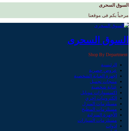
السوق السحرى
مرحباً بكم فى موقعنا
السوق السحرى
Shop By Department
الرئيسية
عروض حصرية
اجهزة العناية الشخصية
منتجات تجميل
عناية شخصية
اكسسوارات موبايل
الكترونيات اخري
مستلزمات المنزل
مستلزمات المطبخ
الأجهزة المنزلية
مستلزمات السيارات
ادوات