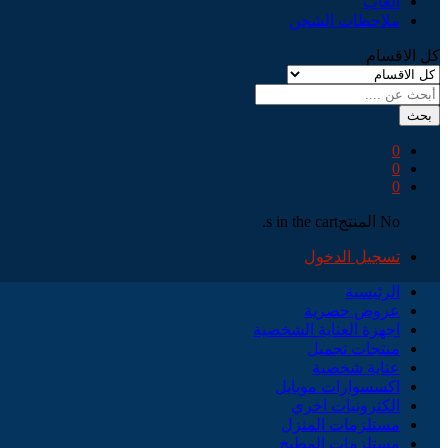
العاب
ملاحظات الشحن
كل الاقسام
بحث
0
0
0
No المنتجs in the cart.
تسجيل الدخول
الرئيسية
عروض حصرية
اجهزة العناية الشخصية
منتجات تجميل
عناية شخصية
اكسسوارات موبايل
الكترونيات اخري
مستلزمات المنزل
مستلزمات المطبخ