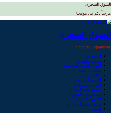
السوق السحرى
مرحباً بكم فى موقعنا
السوق السحرى
Shop By Department
الرئيسية
عروض حصرية
اجهزة العناية الشخصية
منتجات تجميل
عناية شخصية
اكسسوارات موبايل
الكترونيات اخري
مستلزمات المنزل
مستلزمات المطبخ
الأجهزة المنزلية
مستلزمات السيارات
ادوات