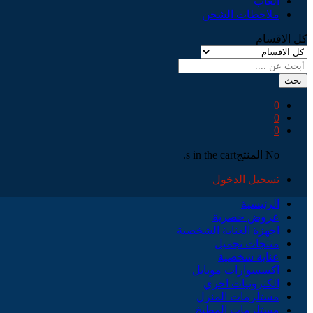
العاب
ملاحظات الشحن
كل الاقسام
بحث
0
0
0
No المنتجs in the cart.
تسجيل الدخول
الرئيسية
عروض حصرية
اجهزة العناية الشخصية
منتجات تجميل
عناية شخصية
اكسسوارات موبايل
الكترونيات اخري
مستلزمات المنزل
مستلزمات المطبخ