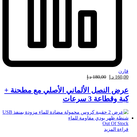
قارن
160,00
د.إ
180,00
د.إ
عرض النصل الألماني الأصلي مع مطحنة +
كبة وقطاعة 3 سرعات
Out Of Stock
قراءة المزيد