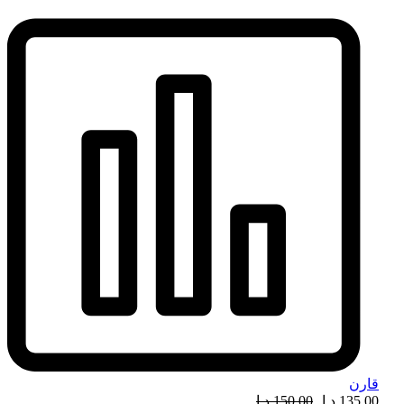
قارن
135,00
د.إ
150,00
د.إ