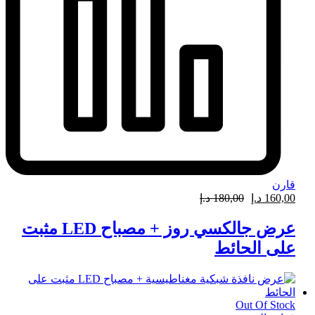
قارن
160,00
د.إ
180,00
د.إ
عرض جالكسي روز + مصباح LED مثبت
على الحائط
Out Of Stock