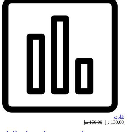
قارن
130,00
د.إ
150,00
د.إ