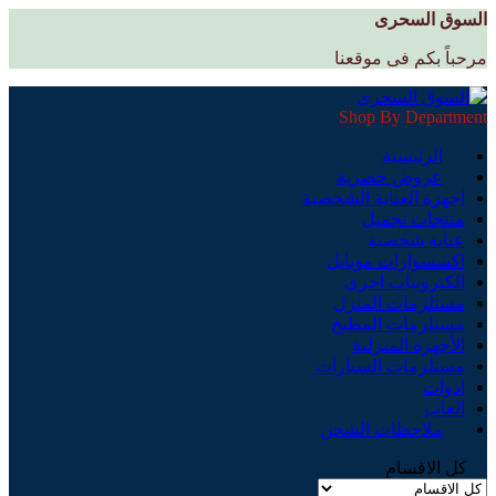
السوق السحرى
مرحباً بكم فى موقعنا
Shop By Department
الرئيسية
عروض حصرية
اجهزة العناية الشخصية
منتجات تجميل
عناية شخصية
اكسسوارات موبايل
الكترونيات اخري
مستلزمات المنزل
مستلزمات المطبخ
الأجهزة المنزلية
مستلزمات السيارات
ادوات
العاب
ملاحظات الشحن
كل الاقسام