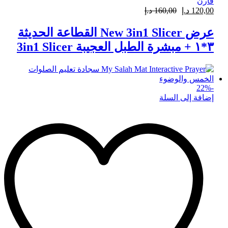
قارن
120,00
د.إ
160,00
د.إ
عرض New 3in1 Slicer القطاعة الحديثة
٣*١ + مبشرة الطبل العجيبة 3in1 Slicer
22
%
-
إضافة إلى السلة