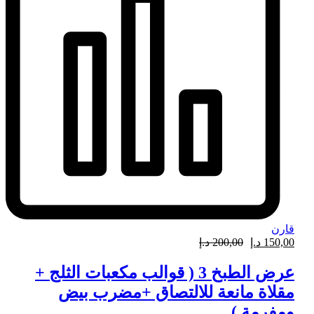
قارن
150,00
د.إ
200,00
د.إ
عرض الطبخ 3 ( قوالب مكعبات الثلج +
مقلاة مانعة للالتصاق +مضرب بيض
ومفرمة )