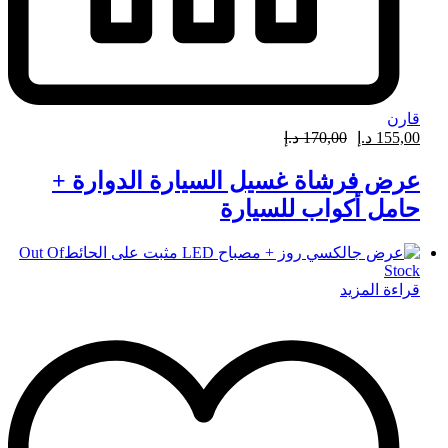
قارن
155,00
د.إ
170,00
د.إ
عرض فرشاة غسيل السيارة الدوارة +
حامل أكواب للسيارة
Out Of
Stock
قراءة المزيد