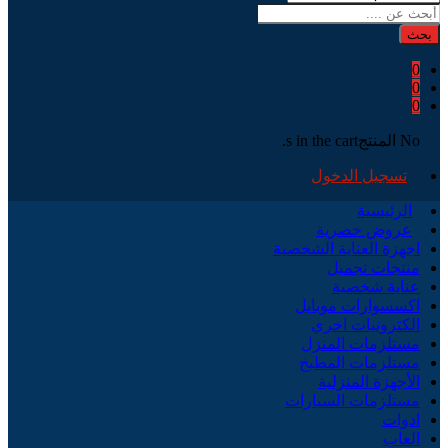
بحث
0
0
0
No المنتجs in the cart.
تسجيل الدخول
الرئيسية
عروض حصرية
اجهزة العناية الشخصية
منتجات تجميل
عناية شخصية
اكسسوارات موبايل
الكترونيات اخري
مستلزمات المنزل
مستلزمات المطبخ
الأجهزة المنزلية
مستلزمات السيارات
ادوات
العاب