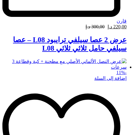
قارن
220,00
د.إ
300,00
د.إ
عرض 2 عصا سيلفي ترايبود L08 – عصا
سيلفي حامل ثلاثي ثلاثي L08
11
%
-
إضافة إلى السلة